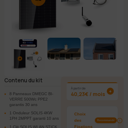
Contenu du kit
19
À partir de
+
40,23€ / mois
•
8 Panneaux DMEGC BI-
VERRE 500Wc PPE2
garantis 30 ans
•
1 Onduleur SOLIS 4KW
Choix
1PH 2MPPT garanti 10 ans
des
Recommandé
•
Fixations
1 Clé SOLIS WLAN STICK