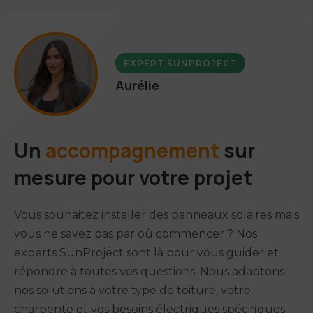
Organisation et suivi de la visite du Consuel
Installation complète par des techniciens
certifiés QualiPV
Communication avec les services de l'urbanisme
EXPERT SUNPROJECT
et les gestionnaires de réseaux
Pose soignée des panneaux selon le type de
Aurélie
toiture (tuiles, ardoises, bac acier...)
Suivi personnalisé de votre dossier jusqu'à la
mise en service
Installation et configuration de l'onduleur et du
système électrique
Un
accompagnement
sur
Ajouter cette option
Vérification complète du système et tests de
mesure pour votre projet
performance
Vous souhaitez installer des panneaux solaires mais
Garantie d'installation de 2 ans en plus de la
garantie produit
vous ne savez pas par où commencer ? Nos
experts SunProject sont là pour vous guider et
répondre à toutes vos questions. Nous adaptons
Ajouter cette option
nos solutions à votre type de toiture, votre
charpente et vos besoins électriques spécifiques.