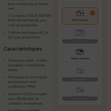
pour monitoring en temps
réel
•
1 Compteur SOLIS METER
EPM MONOPHASÉ pour
Sans fixation
suivi de production
•
Coffrets électriques AC et
DC avec protections
Toiture plate
Caractéristiques
Toiture inclinée
•
Puissance totale : 4 kWc –
Installation résidentielle
idéale
•
Panneaux bi-verre haute
Fixation au sol
performance avec
certification PPE2
•
Système SOLIS complet
Fixation façade
avec WLAN stick et
compteur monophasé
•
Installation complète