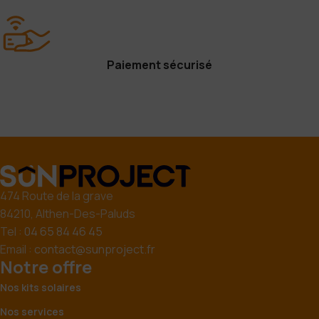
Paiement sécurisé
474 Route de la grave
84210, Althen-Des-Paluds
Tel :
04 65 84 46 45
Email :
contact@sunproject.fr
Notre offre
Nos kits solaires
Nos services