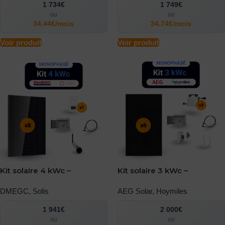
1 734€
1 749€
ou
ou
34.44€/mois
34.74€/mois
Voir produit
Voir produit
Kit solaire 4 kWc –
Kit solaire 3 kWc –
Monophasé – DMEGC –
Monophasé – AEG –
Solis
DMEGC
,
Solis
Hoymiles
AEG Solar
,
Hoymiles
1 941€
2 000€
ou
ou