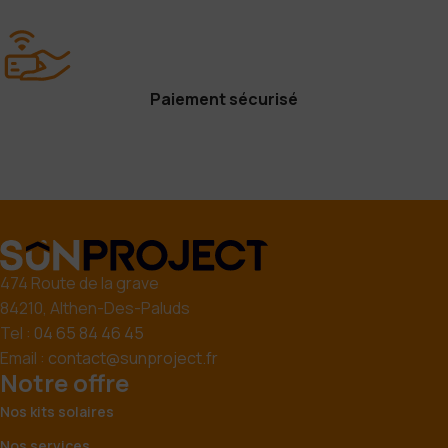
Paiement sécurisé
474 Route de la grave
84210, Althen-Des-Paluds
Tel :
04 65 84 46 45
Email :
contact@sunproject.fr
Notre offre
Nos kits solaires
Nos services