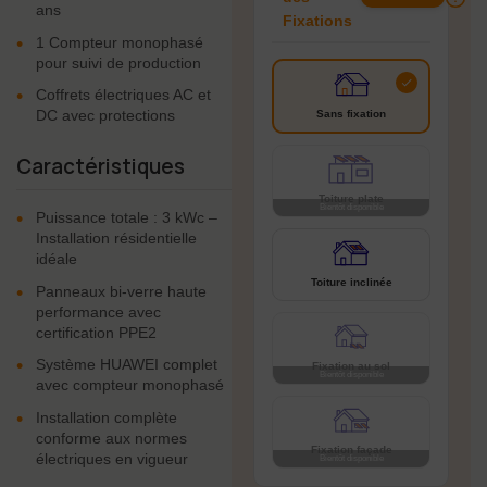
ans
Fixations
•
1 Compteur monophasé
pour suivi de production
•
Coffrets électriques AC et
DC avec protections
Sans fixation
Caractéristiques
Toiture plate
•
Puissance totale : 3 kWc –
Installation résidentielle
idéale
Toiture inclinée
•
Panneaux bi-verre haute
performance avec
certification PPE2
•
Système HUAWEI complet
Fixation au sol
avec compteur monophasé
•
Installation complète
conforme aux normes
Fixation façade
électriques en vigueur