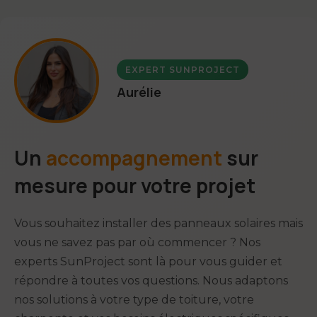
Organisation et suivi de la visite du Consuel
Installation complète par des techniciens
certifiés QualiPV
Communication avec les services de l'urbanisme
EXPERT SUNPROJECT
et les gestionnaires de réseaux
Pose soignée des panneaux selon le type de
Aurélie
toiture (tuiles, ardoises, bac acier...)
Suivi personnalisé de votre dossier jusqu'à la
mise en service
Installation et configuration de l'onduleur et du
système électrique
Un
accompagnement
sur
Ajouter cette option
Vérification complète du système et tests de
mesure pour votre projet
performance
Vous souhaitez installer des panneaux solaires mais
Garantie d'installation de 2 ans en plus de la
garantie produit
vous ne savez pas par où commencer ? Nos
experts SunProject sont là pour vous guider et
répondre à toutes vos questions. Nous adaptons
Ajouter cette option
nos solutions à votre type de toiture, votre