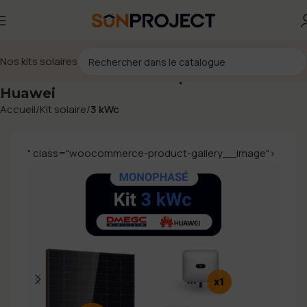
Nos kits solaires
Kit solaire 3 kWc – Monophasé – DMEGC –
Huawei
Accueil
Kit solaire
3 kWc
" class="woocommerce-product-gallery__image">