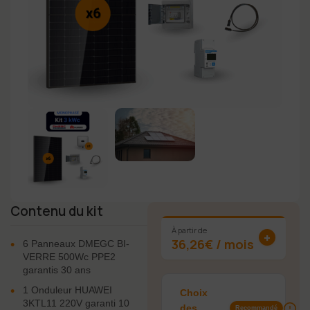
Contenu du kit
174
À partir de
+
36,26€ / mois
•
6 Panneaux DMEGC BI-
VERRE 500Wc PPE2
garantis 30 ans
•
1 Onduleur HUAWEI
Choix
3KTL11 220V garanti 10
des
Recommandé