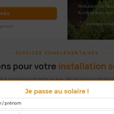
Réduisez vos factu
durable avec nos 
MIES
Installation ra
agement
SERVICES COMPLÉMENTAIRES
ns pour votre
installation s
otre transition énergétique avec des services profession
accompagnent de la paperasse à l'installation
Je passe au solaire !
Installation Pro