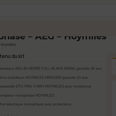
ophasé – AEG – Hoymiles
 Hoymiles
enu du kit
Panneaux AEG BI-VERRE FULL BLACK 500Wc garantis 30 ans
Micro-onduleurs HOYMILES HMS1000 garantis 10 ans
Passerelle DTU PRO S WIFI HOYMILES pour monitoring
Compteur monophasé HOYMILES
fret électrique monophasé avec protections