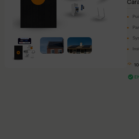
Cara
•
Pui
•
Pan
•
Sy
•
Ins
1
E