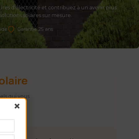
res d'électricité et contribuez à un avenir plus
solutions solaires sur mesure.
pide
Garantie 25 ans
olaire
nels qui vous