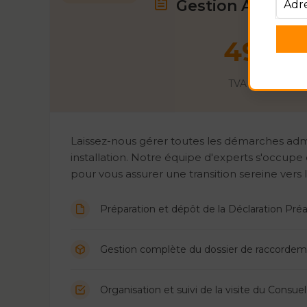
Gestion Adminis
499
€
TVA incluse
Laissez-nous gérer toutes les démarches admin
installation. Notre équipe d'experts s'occupe
pour vous assurer une transition sereine vers l
Préparation et dépôt de la Déclaration Préa
Gestion complète du dossier de raccordem
Organisation et suivi de la visite du Consuel