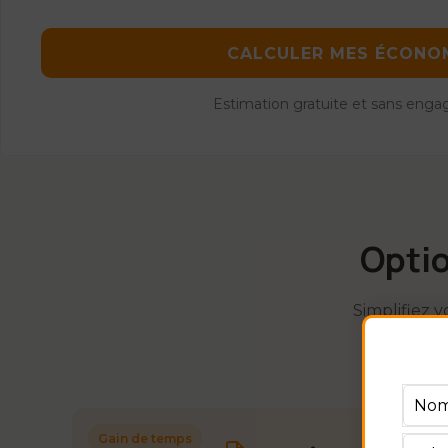
CALCULER MES ÉCONO
Estimation gratuite et sans eng
Optio
Simplifiez v
Gain de temps