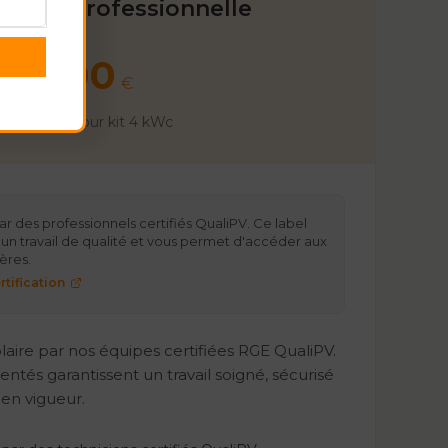
llation Professionnelle
2500
€
 incluse • Pour kit
4
kWc
par des professionnels certifiés QualiPV. Ce label
 un travail de qualité et vous permet d'accéder aux
ères.
rtification
 solaire par nos équipes certifiées RGE QualiPV.
ntés garantissent un travail soigné, sécurisé
en vigueur.