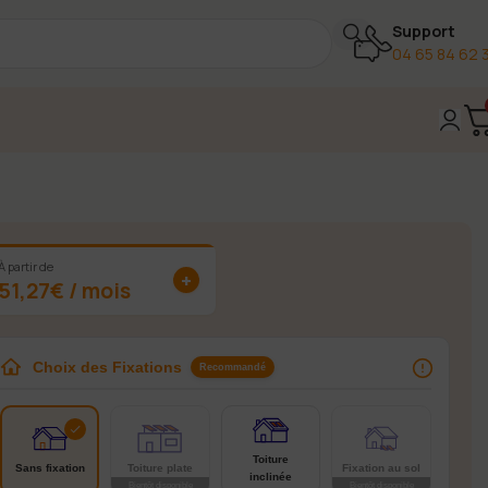
Support
04 65 84 62 
2472,95 €
À partir de
+
51,27€ / mois
Choix des Fixations
Recommandé
Toiture
Sans fixation
Toiture plate
Fixation au sol
inclinée