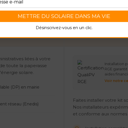
trative
Insta
Désinscrivez-vous en un clic.
TVA
istratives liées à votre
Installation 
 de toute la paperasse
RGE garantit
'énergie solaire.
aides financi
Voir notre ce
lable (DP) en mairie
Faites installer votre kit
ent réseau (Enedis)
Nos installateurs expérime
et conforme aux normes 