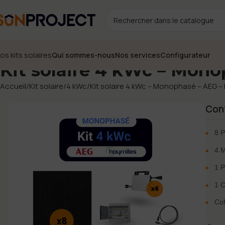
os kits solaires
Qui sommes-nous
Nos services
Configurateur
Kit solaire 4 kWc – Mon
Accueil
Kit solaire
4 kWc
Kit solaire 4 kWc – Monophasé – AEG –
Cont
•
8 
•
4 
•
1 
•
1 
•
Cof