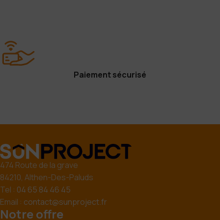
Paiement sécurisé
474 Route de la grave
84210, Althen-Des-Paluds
Tel :
04 65 84 46 45
Email :
contact@sunproject.fr
Notre offre