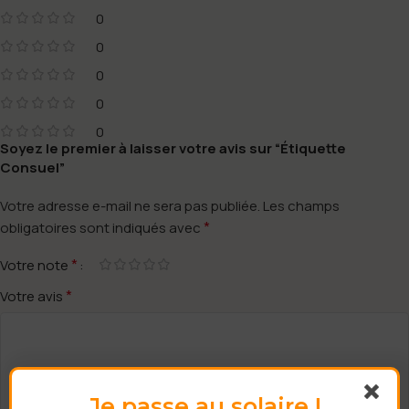
0
0
0
0
0
Soyez le premier à laisser votre avis sur “Étiquette
Consuel”
Votre adresse e-mail ne sera pas publiée.
Les champs
*
obligatoires sont indiqués avec
*
Votre note
*
Votre avis
Je passe au solaire !