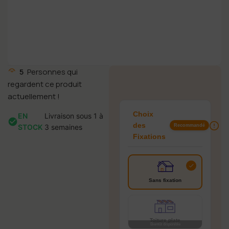
5
Personnes qui
3,5
regardent ce produit
actuellement !
Choix
EN
Livraison sous 1 à
des
STOCK
3 semaines
Recommandé
Fixations
Sans fixation
Toiture plate