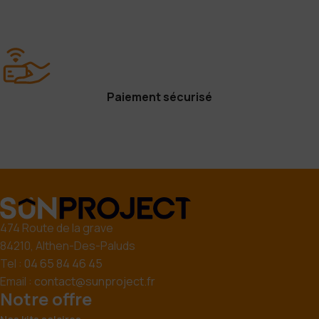
Paiement sécurisé
474 Route de la grave
84210, Althen-Des-Paluds
Tel :
04 65 84 46 45
Email :
contact@sunproject.fr
Notre offre