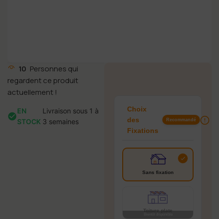
10
Personnes qui
187
regardent ce produit
actuellement !
Choix
EN
Livraison sous 1 à
des
STOCK
3 semaines
Recommandé
Fixations
Sans fixation
Toiture plate