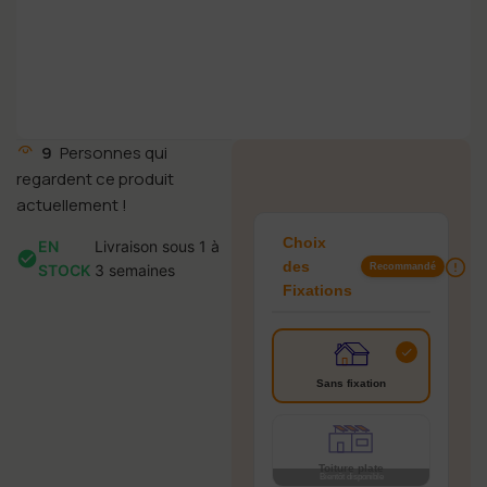
9
Personnes qui
12
regardent ce produit
actuellement !
Choix
EN
Livraison sous 1 à
des
STOCK
3 semaines
Recommandé
Fixations
Sans fixation
Toiture plate