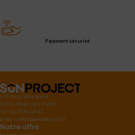
Paiement sécurisé
474 Route de la grave
84210, Althen-Des-Paluds
Tel :
04 65 84 46 45
Email :
contact@sunproject.fr
Notre offre