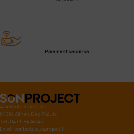
Paiement sécurisé
474 Route de la grave
84210, Althen-Des-Paluds
Tel :
04 65 84 46 45
Email :
contact@sunproject.fr