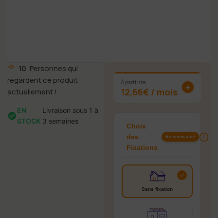
10
Personnes qui
25
regardent ce produit
À partir de
+
12,66€ / mois
actuellement !
EN
Livraison sous 1 à
STOCK
3 semaines
Choix
des
Recommandé
Fixations
Sans fixation