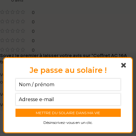
0
0
0
0
0
Soyez le premier à laisser votre avis sur “Coffret AC 16A
triphasé Huawei”
Je passe au solaire !
Votre adresse e-mail ne sera pas publiée.
Les champs
*
obligatoires sont indiqués avec
*
Votre note
*
Votre avis
Désinscrivez-vous en un clic.