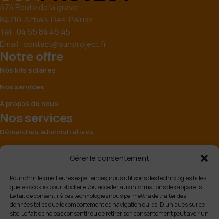
474 Route de la grave
84210, Althen-Des-Paluds
Tel :
04 65 84 46 45
Email :
contact@sunproject.fr
Notre offre
Nos kits solaires
Nos services
A propos de nous
Nos services
Démarches administratives
Accompagnement
Gérer le consentement
Installation
Pour offrir les meilleures expériences, nous utilisons des technologies telles
Maintenance
que les cookies pour stocker et/ou accéder aux informations des appareils.
Le fait de consentir à ces technologies nous permettra de traiter des
Livraison
données telles que le comportement de navigation ou les ID uniques sur ce
site. Le fait de ne pas consentir ou de retirer son consentement peut avoir un
FAQ