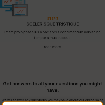
STEP 3
SCELERISQUE TRISTIQUE
Etiam proin phasellus a hac sociis condimentum adipiscing
tempor a mus quisque.
read more
Get answers to all your questions you might
have.
We will answer any questions you may have about our online sales